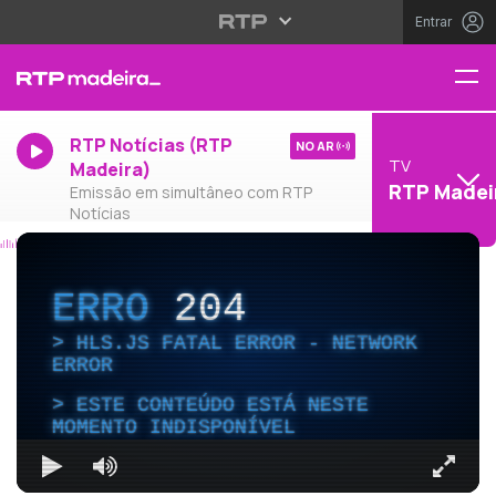
Entrar
RTP Notícias (RTP
NO AR
TV
Madeira)
RTP Madei
Emissão em simultâneo com RTP
Notícias
ERRO
204
HLS.JS FATAL ERROR - NETWORK
ERROR
ESTE CONTEÚDO ESTÁ NESTE
MOMENTO INDISPONÍVEL