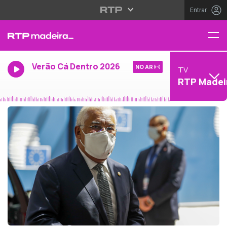
Entrar
Verão Cá Dentro 2026
NO AR
TV
RTP Madei