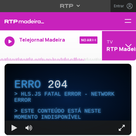
Entrar
Telejornal Madeira
NO AR
TV
RTP Madei
ERRO
204
HLS.JS FATAL ERROR - NETWORK
ERROR
ESTE CONTEÚDO ESTÁ NESTE
MOMENTO INDISPONÍVEL