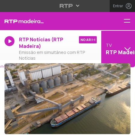
Entrar
RTP Notícias (RTP
NO AR
TV
Madeira)
RTP Madei
Emissão em simultâneo com RTP
Notícias