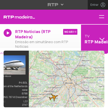
Entrar
RTP Notícias (RTP
NO AR
TV
Madeira)
RTP Madei
Emissão em simultâneo com RTP
Notícias