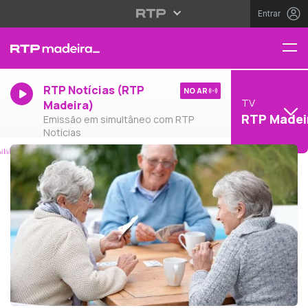
Entrar
RTP Notícias (RTP
NO AR
TV
Madeira)
RTP Madei
Emissão em simultâneo com RTP
Notícias