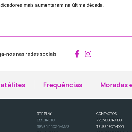
ndicadores mais aumentaram na última década.
Aceder ao Fac
Aceder ao I
ga-nos nas redes sociais
atélites
Frequências
Moradas e
RTP PLAY
CONTACTOS
EM DIRETO
PROVEDORA DO
REVER PROGRAMAS
TELESPECTADOR