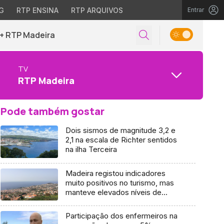
G
RTP ENSINA
RTP ARQUIVOS
Entrar
+ RTP Madeira
TV
RTP Madeira
Pode também gostar
Dois sismos de magnitude 3,2 e
2,1 na escala de Richter sentidos
na ilha Terceira
Madeira registou indicadores
muito positivos no turismo, mas
manteve elevados níveis de
pobreza
Participação dos enfermeiros na