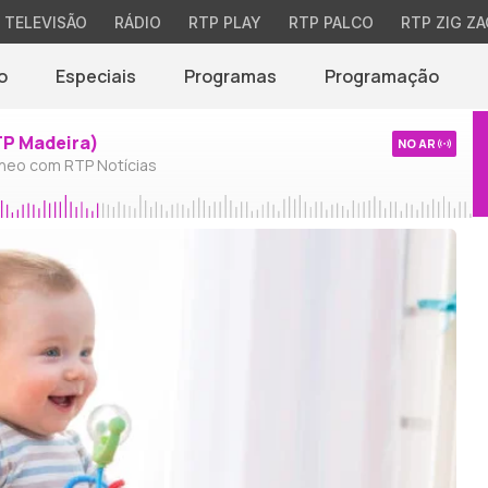
TELEVISÃO
RÁDIO
RTP PLAY
RTP PALCO
RTP ZIG ZA
o
Especiais
Programas
Programação
TP Madeira)
NO AR
neo com RTP Notícias