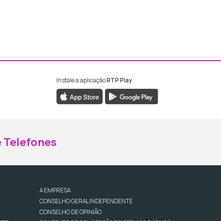
Instale a aplicação
RTP Play
ebook da RTP Madeira
nstagram da RTP Madeira
 Telefones
A EMPRESA
CONSELHO GERAL INDEPENDENTE
CONSELHO DE OPINIÃO