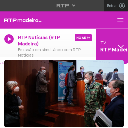
Entrar
RTP Notícias (RTP
NO AR
TV
Madeira)
RTP Madei
Emissão em simultâneo com RTP
Notícias