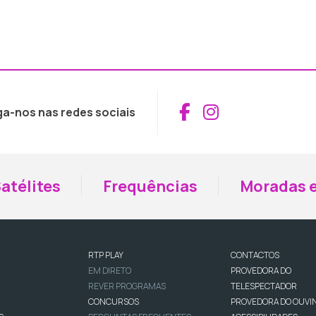
Aceder ao Fac
Aceder ao I
ga-nos nas redes sociais
atélites
Frequências
Moradas e
RTP PLAY
CONTACTOS
EM DIRETO
PROVEDORA DO
REVER PROGRAMAS
TELESPECTADOR
CONCURSOS
PROVEDORA DO OUVI