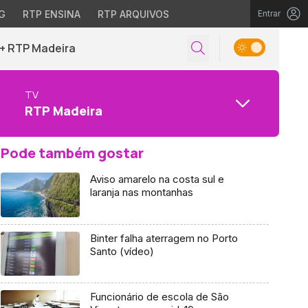
G
RTP ENSINA
RTP ARQUIVOS
Entrar
+ RTP Madeira
TV
RTP Madeira
Pode também gostar
Aviso amarelo na costa sul e
laranja nas montanhas
Binter falha aterragem no Porto
Santo (vídeo)
Funcionário de escola de São