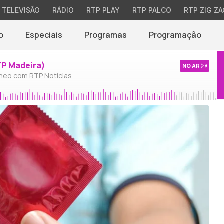
TELEVISÃO
RÁDIO
RTP PLAY
RTP PALCO
RTP ZIG ZA
o
Especiais
Programas
Programação
TP Madeira)
NO AR
neo com RTP Notícias