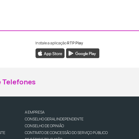
Instale a aplicação
RTP Play
ebook da RTP Madeira
nstagram da RTP Madeira
 Telefones
A EMPRESA
CONSELHO GERAL INDEPENDENTE
CONSELHO DE OPINIÃO
NTE
CONTRATO DE CONCESSÃO DO SERVIÇO PÚBLICO