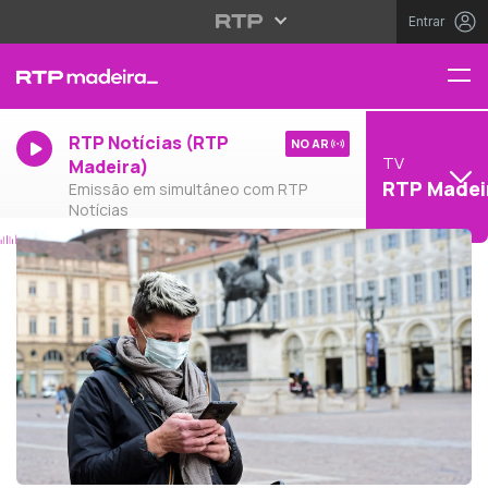
Entrar
RTP Notícias (RTP
NO AR
TV
Madeira)
RTP Madei
Emissão em simultâneo com RTP
Notícias