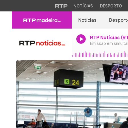
NOTÍCIAS
DESPORTO
Notícias
Desport
RTP Notícias (R
Emissão em simultâ