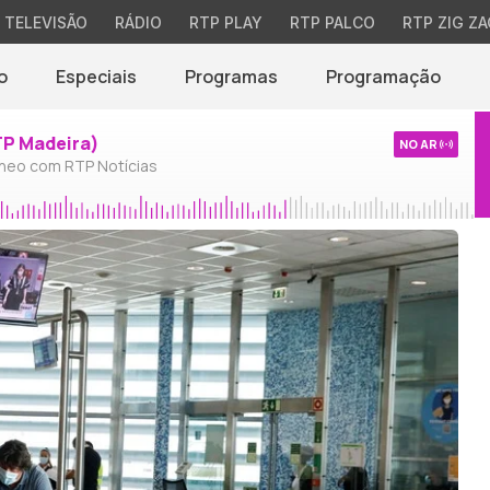
TELEVISÃO
RÁDIO
RTP PLAY
RTP PALCO
RTP ZIG ZA
o
Especiais
Programas
Programação
TP Madeira)
NO AR
neo com RTP Notícias