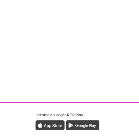
Instale a aplicação
RTP Play
ebook da RTP Madeira
nstagram da RTP Madeira