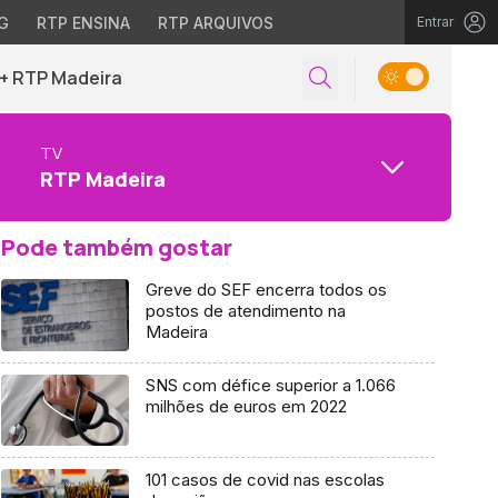
G
RTP ENSINA
RTP ARQUIVOS
Entrar
+ RTP Madeira
TV
RTP Madeira
Pode também gostar
Greve do SEF encerra todos os
postos de atendimento na
Madeira
SNS com défice superior a 1.066
milhões de euros em 2022
101 casos de covid nas escolas