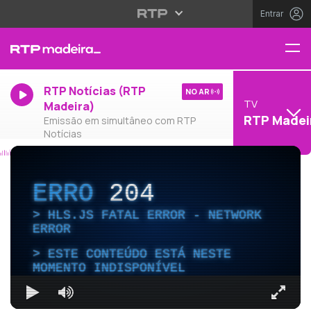
Entrar
RTP Notícias (RTP
NO AR
TV
Madeira)
RTP Madei
Emissão em simultâneo com RTP
Notícias
ERRO
204
HLS.JS FATAL ERROR - NETWORK
ERROR
ESTE CONTEÚDO ESTÁ NESTE
MOMENTO INDISPONÍVEL