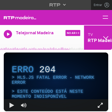
Entrar
Telejornal Madeira
NO AR
TV
RTP Madei
ERRO
204
HLS.JS FATAL ERROR - NETWORK
ERROR
ESTE CONTEÚDO ESTÁ NESTE
MOMENTO INDISPONÍVEL