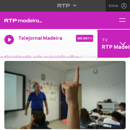
Entrar
Telejornal Madeira
NO AR
TV
RTP Madei