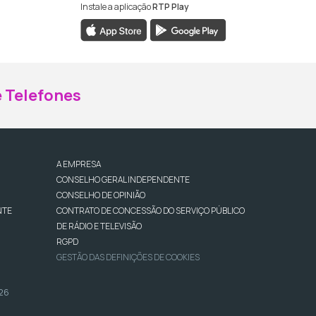
Instale a aplicação
RTP Play
ebook da RTP Madeira
nstagram da RTP Madeira
 Telefones
A EMPRESA
CONSELHO GERAL INDEPENDENTE
CONSELHO DE OPINIÃO
NTE
CONTRATO DE CONCESSÃO DO SERVIÇO PÚBLICO
DE RÁDIO E TELEVISÃO
RGPD
GESTÃO DAS DEFINIÇÕES DE COOKIES
026