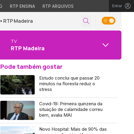
G
RTP ENSINA
RTP ARQUIVOS
Entrar
+ RTP Madeira
TV
RTP Madeira
Pode também gostar
Estudo conclui que passar 20
minutos na floresta reduz o
stress
Covid-19: Primeira quinzena da
situação de calamidade correu
bem, avalia MAI
Novo Hospital: Mais de 90% das