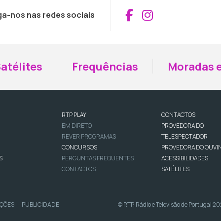
Aceder ao Fac
Aceder ao I
ga-nos nas redes sociais
atélites
Frequências
Moradas e
RTP PLAY
CONTACTOS
EM DIRETO
PROVEDORA DO
REVER PROGRAMAS
TELESPECTADOR
CONCURSOS
PROVEDORA DO OUVI
S
PERGUNTAS FREQUENTES
ACESSIBILIDADES
CONTACTOS
SATÉLITES
IÇÕES
PUBLICIDADE
© RTP, Rádio e Televisão de Portugal 2
|