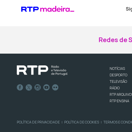
Si
Redes de S
NOTÍCIAS
DESPORTO
TELEVISÃO
RÁDIO
RTP ARQUIVO
RTP ENSINA
POLÍTICA DE PRIVACIDADE
POLÍTICA DE COOKIES
TERMOS E COND
|
|