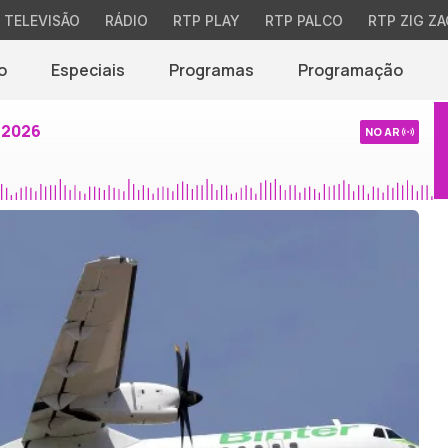
TELEVISÃO
RÁDIO
RTP PLAY
RTP PALCO
RTP ZIG ZA
o
Especiais
Programas
Programação
 2026
NO AR