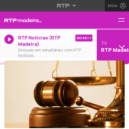
Entrar
RTP Notícias (RTP
NO AR
TV
Madeira)
RTP Madei
Emissão em simultâneo com RTP
Notícias