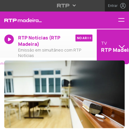
Entrar
RTP Notícias (RTP
NO AR
TV
Madeira)
RTP Madei
Emissão em simultâneo com RTP
Notícias