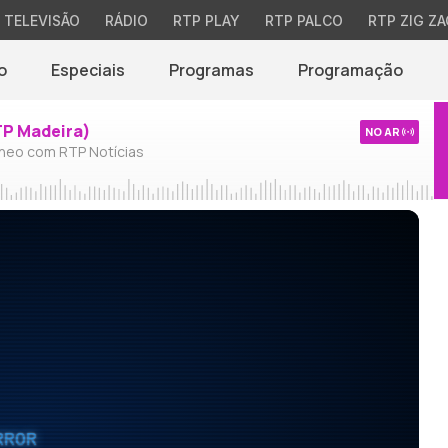
TELEVISÃO
RÁDIO
RTP PLAY
RTP PALCO
RTP ZIG ZA
o
Especiais
Programas
Programação
TP Madeira)
NO AR
neo com RTP Notícias
RROR