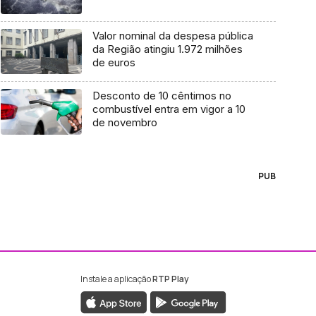
Valor nominal da despesa pública
da Região atingiu 1.972 milhões
de euros
Desconto de 10 cêntimos no
combustível entra em vigor a 10
de novembro
PUB
Instale a aplicação
RTP Play
ebook da RTP Madeira
nstagram da RTP Madeira