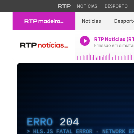
NOTÍCIAS
DESPORTO
Notícias
Desport
RTP Notícias (R
Emissão em simultâ
ERRO
204
HLS.JS FATAL ERROR - NETWORK E