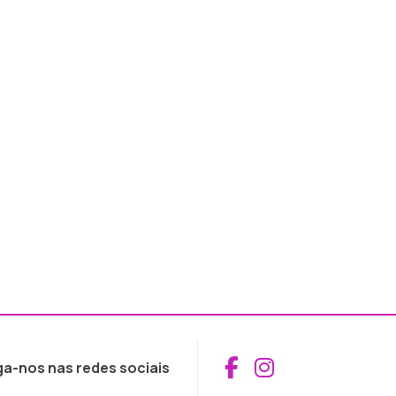
Aceder ao Fac
Aceder ao I
ga-nos nas redes sociais