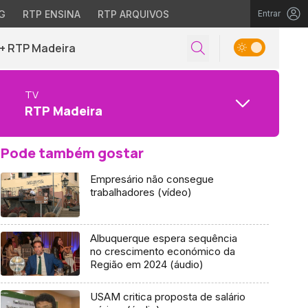
G
RTP ENSINA
RTP ARQUIVOS
Entrar
+ RTP Madeira
TV
RTP Madeira
Pode também gostar
Empresário não consegue
trabalhadores (vídeo)
Albuquerque espera sequência
no crescimento económico da
Região em 2024 (áudio)
USAM critica proposta de salário