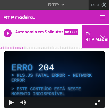
Entrar
Autonomia em 3 Minutos
NO AR
TV
RTP Madei
ERRO
204
HLS.JS FATAL ERROR - NETWORK
ERROR
ESTE CONTEÚDO ESTÁ NESTE
MOMENTO INDISPONÍVEL