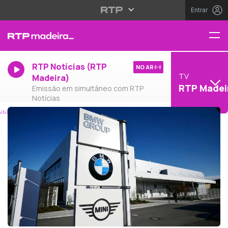
Entrar
RTP Notícias (RTP
NO AR
TV
Madeira)
RTP Madei
Emissão em simultâneo com RTP
Notícias