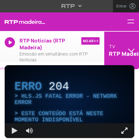
Entrar
RTP Notícias (RTP
NO AR
TV
Madeira)
RTP Madei
Emissão em simultâneo com RTP
Notícias
ERRO
204
HLS.JS FATAL ERROR - NETWORK
ERROR
ESTE CONTEÚDO ESTÁ NESTE
MOMENTO INDISPONÍVEL