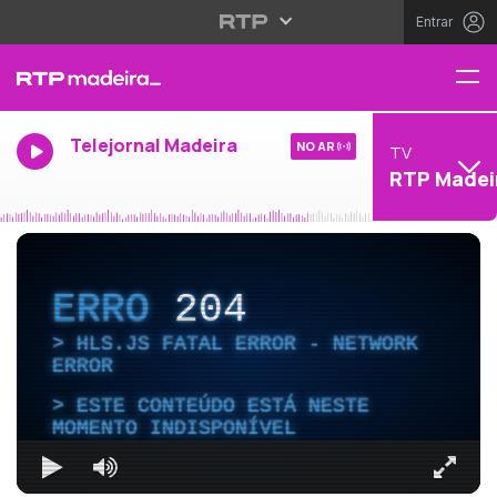
Entrar
Telejornal Madeira
NO AR
TV
RTP Madei
ERRO
204
HLS.JS FATAL ERROR - NETWORK
ERROR
ESTE CONTEÚDO ESTÁ NESTE
MOMENTO INDISPONÍVEL