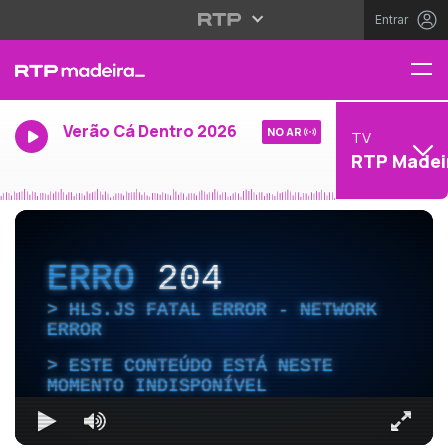
Entrar
Verão Cá Dentro 2026
NO AR
TV
RTP Madei
ERRO
204
HLS.JS FATAL ERROR - NETWORK
ERROR
ESTE CONTEÚDO ESTÁ NESTE
MOMENTO INDISPONÍVEL