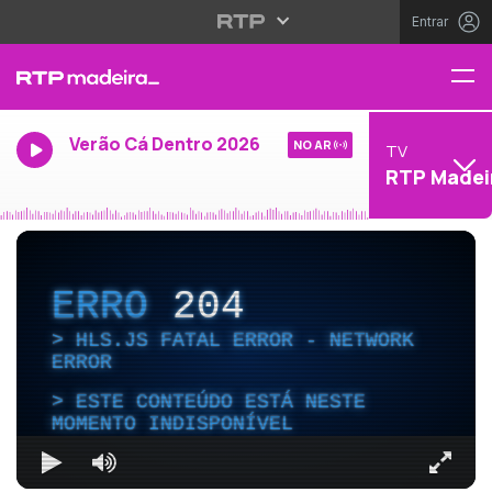
Entrar
Verão Cá Dentro 2026
NO AR
TV
RTP Madei
ERRO
204
HLS.JS FATAL ERROR - NETWORK
ERROR
ESTE CONTEÚDO ESTÁ NESTE
MOMENTO INDISPONÍVEL