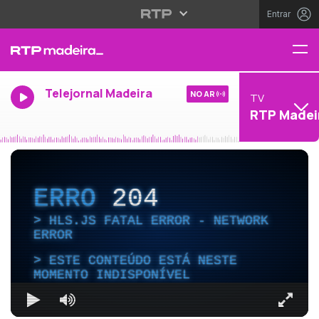
Entrar
Telejornal Madeira
NO AR
TV
RTP Madei
ERRO
204
HLS.JS FATAL ERROR - NETWORK
ERROR
ESTE CONTEÚDO ESTÁ NESTE
MOMENTO INDISPONÍVEL