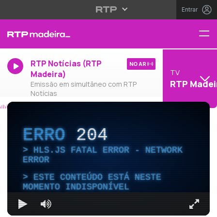
Entrar
RTP Notícias (RTP
NO AR
TV
Madeira)
RTP Madei
Emissão em simultâneo com RTP
Notícias
ERRO
204
HLS.JS FATAL ERROR - NETWORK
ERROR
ESTE CONTEÚDO ESTÁ NESTE
MOMENTO INDISPONÍVEL