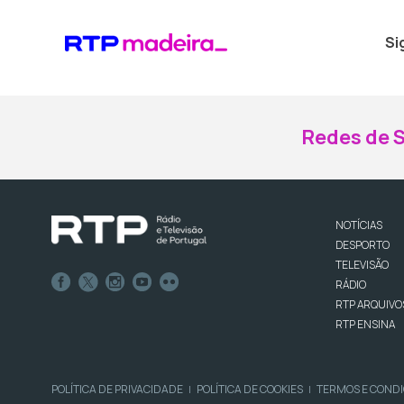
Si
Redes de S
NOTÍCIAS
DESPORTO
TELEVISÃO
RÁDIO
RTP ARQUIVO
RTP ENSINA
POLÍTICA DE PRIVACIDADE
POLÍTICA DE COOKIES
TERMOS E COND
|
|