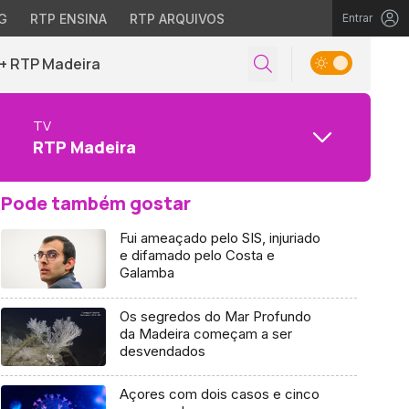
G
RTP ENSINA
RTP ARQUIVOS
Entrar
+ RTP Madeira
TV
RTP Madeira
Pode também gostar
Fui ameaçado pelo SIS, injuriado
e difamado pelo Costa e
Galamba
Os segredos do Mar Profundo
da Madeira começam a ser
desvendados
Açores com dois casos e cinco