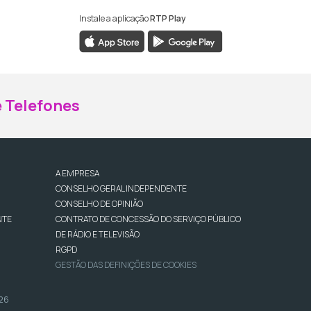
Instale a aplicação
RTP Play
ebook da RTP Madeira
nstagram da RTP Madeira
 Telefones
A EMPRESA
CONSELHO GERAL INDEPENDENTE
CONSELHO DE OPINIÃO
NTE
CONTRATO DE CONCESSÃO DO SERVIÇO PÚBLICO
DE RÁDIO E TELEVISÃO
RGPD
GESTÃO DAS DEFINIÇÕES DE COOKIES
026