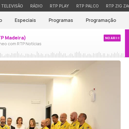
TELEVISÃO
RÁDIO
RTP PLAY
RTP PALCO
RTP ZIG ZA
o
Especiais
Programas
Programação
TP Madeira)
NO AR
neo com RTP Notícias