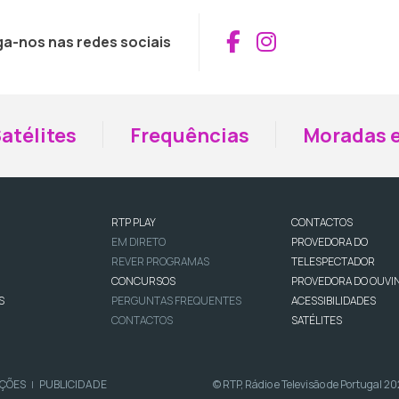
Aceder ao Fac
Aceder ao I
ga-nos nas redes sociais
atélites
Frequências
Moradas e
RTP PLAY
CONTACTOS
EM DIRETO
PROVEDORA DO
REVER PROGRAMAS
TELESPECTADOR
CONCURSOS
PROVEDORA DO OUVI
S
PERGUNTAS FREQUENTES
ACESSIBILIDADES
CONTACTOS
SATÉLITES
IÇÕES
PUBLICIDADE
© RTP, Rádio e Televisão de Portugal 2
|