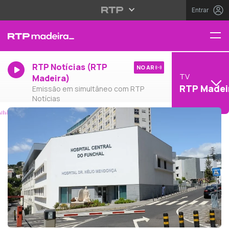
Entrar
RTP Notícias (RTP
NO AR
TV
Madeira)
RTP Madei
Emissão em simultâneo com RTP
Notícias