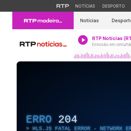
NOTÍCIAS
DESPORTO
Notícias
Desport
RTP Notícias (R
Emissão em simultâ
ERRO
204
HLS.JS FATAL ERROR - NETWORK E