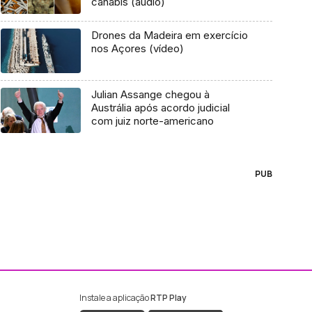
canábis (áudio)
Drones da Madeira em exercício
nos Açores (vídeo)
Julian Assange chegou à
Austrália após acordo judicial
com juiz norte-americano
PUB
Instale a aplicação
RTP Play
ebook da RTP Madeira
nstagram da RTP Madeira