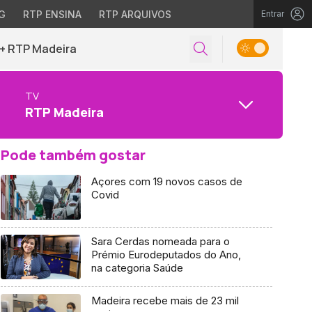
G
RTP ENSINA
RTP ARQUIVOS
Entrar
+ RTP Madeira
TV
RTP Madeira
Pode também gostar
Açores com 19 novos casos de
Covid
Sara Cerdas nomeada para o
Prémio Eurodeputados do Ano,
na categoria Saúde
Madeira recebe mais de 23 mil