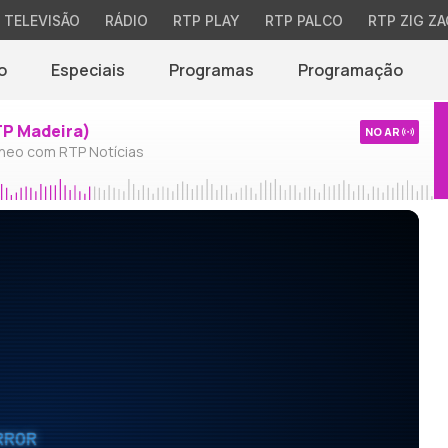
TELEVISÃO
RÁDIO
RTP PLAY
RTP PALCO
RTP ZIG ZA
o
Especiais
Programas
Programação
TP Madeira)
NO AR
neo com RTP Notícias
RROR