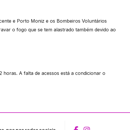
icente e Porto Moniz e os Bombeiros Voluntários
travar o fogo que se tem alastrado também devido ao
 horas. A falta de acessos está a condicionar o
Aceder ao Fac
Aceder ao I
ga-nos nas redes sociais