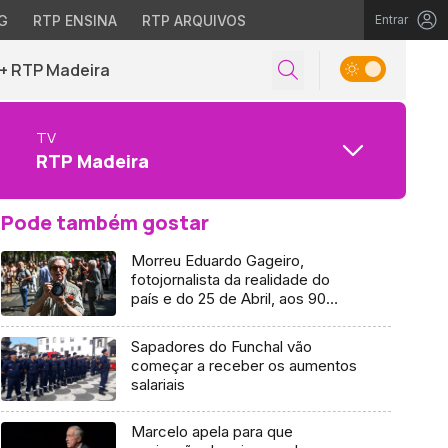
G
RTP ENSINA
RTP ARQUIVOS
Entrar
+ RTP Madeira
TV
RTP Madeira
Pode também gostar
Morreu Eduardo Gageiro,
fotojornalista da realidade do
país e do 25 de Abril, aos 90
anos
Sapadores do Funchal vão
começar a receber os aumentos
salariais
Marcelo apela para que