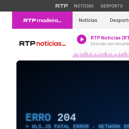
NOTÍCIAS
DESPORTO
Notícias
Desport
RTP Notícias (R
Emissão em simultâ
ERRO
204
HLS.JS FATAL ERROR - NETWORK E