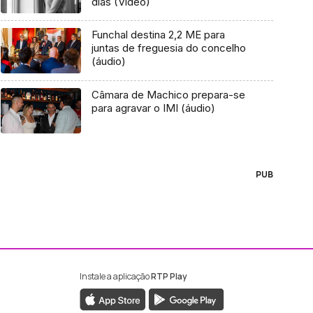
dias (Vídeo)
Funchal destina 2,2 ME para
juntas de freguesia do concelho
(áudio)
Câmara de Machico prepara-se
para agravar o IMI (áudio)
PUB
Instale a aplicação
RTP Play
ebook da RTP Madeira
nstagram da RTP Madeira