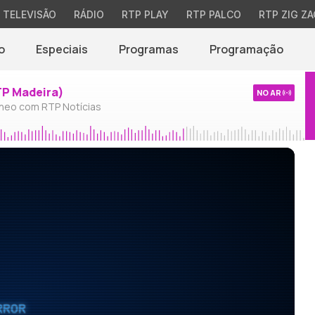
TELEVISÃO
RÁDIO
RTP PLAY
RTP PALCO
RTP ZIG ZA
o
Especiais
Programas
Programação
TP Madeira)
NO AR
neo com RTP Notícias
RROR