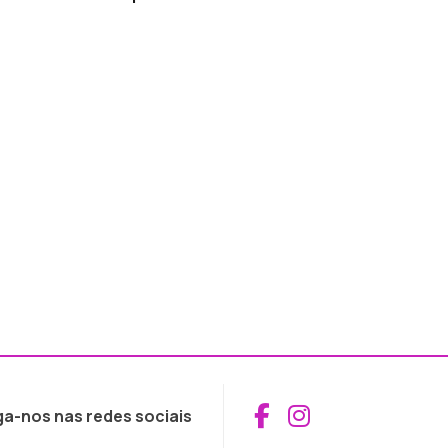
Aceder ao Fac
Aceder ao I
ga-nos nas redes sociais