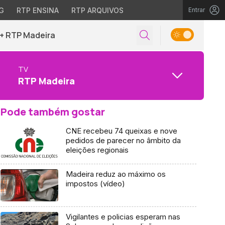
G
RTP ENSINA
RTP ARQUIVOS
Entrar
+ RTP Madeira
TV
RTP Madeira
Pode também gostar
CNE recebeu 74 queixas e nove
pedidos de parecer no âmbito da
eleições regionais
Madeira reduz ao máximo os
impostos (vídeo)
Vigilantes e policias esperam nas