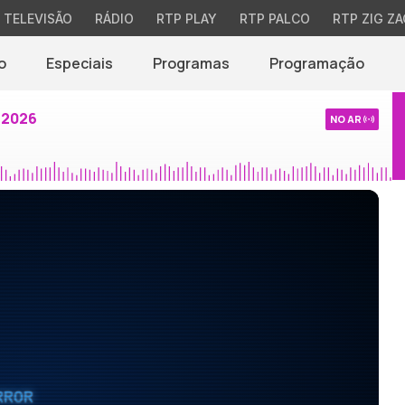
TELEVISÃO
RÁDIO
RTP PLAY
RTP PALCO
RTP ZIG ZA
o
Especiais
Programas
Programação
 2026
NO AR
RROR