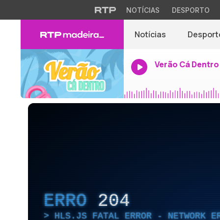
NOTÍCIAS
DESPORTO
Notícias
Desport
Verão Cá Dentro
ERRO
204
HLS.JS FATAL ERROR - NETWORK E