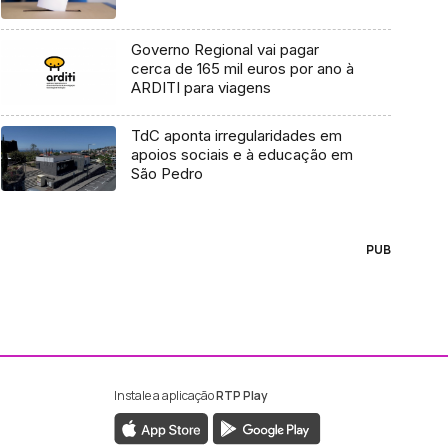
Governo Regional vai pagar
cerca de 165 mil euros por ano à
ARDITI para viagens
TdC aponta irregularidades em
apoios sociais e à educação em
São Pedro
PUB
Instale a aplicação
RTP Play
ebook da RTP Madeira
nstagram da RTP Madeira