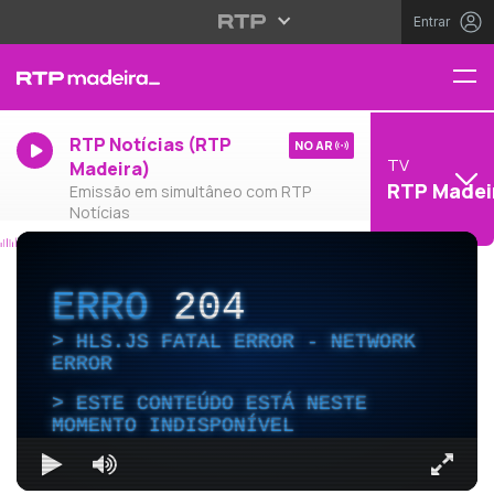
Entrar
RTP Notícias (RTP
NO AR
TV
Madeira)
RTP Madei
Emissão em simultâneo com RTP
Notícias
ERRO
204
HLS.JS FATAL ERROR - NETWORK
ERROR
ESTE CONTEÚDO ESTÁ NESTE
MOMENTO INDISPONÍVEL