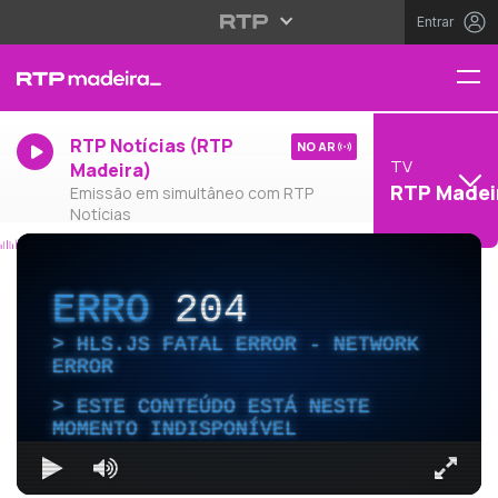
Entrar
RTP Notícias (RTP
NO AR
TV
Madeira)
RTP Madei
Emissão em simultâneo com RTP
Notícias
ERRO
204
HLS.JS FATAL ERROR - NETWORK
ERROR
ESTE CONTEÚDO ESTÁ NESTE
MOMENTO INDISPONÍVEL