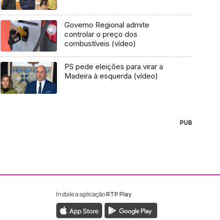
Governo Regional admite
controlar o preço dos
combustíveis (vídeo)
PS pede eleições para virar a
Madeira à esquerda (vídeo)
PUB
Instale a aplicação
RTP Play
ebook da RTP Madeira
nstagram da RTP Madeira