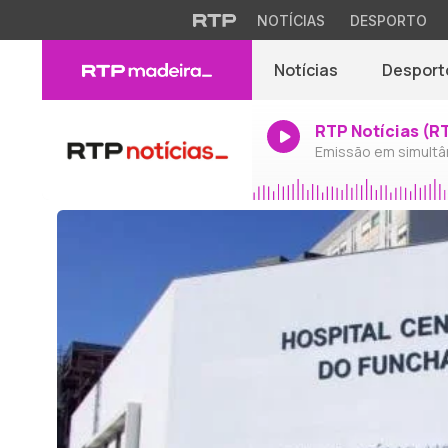
NOTÍCIAS
DESPORTO
Notícias
Desport
RTP Notícias (R
Emissão em simultâ