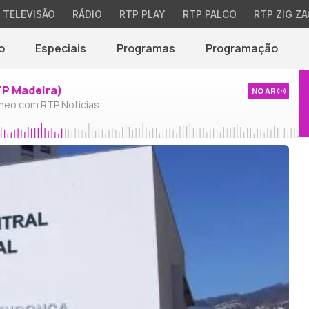
TELEVISÃO
RÁDIO
RTP PLAY
RTP PALCO
RTP ZIG ZA
o
Especiais
Programas
Programação
TP Madeira)
NO AR
neo com RTP Notícias