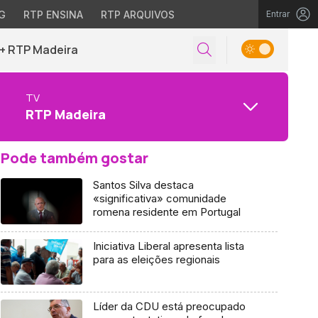
G
RTP ENSINA
RTP ARQUIVOS
Entrar
+ RTP Madeira
TV
RTP Madeira
Pode também gostar
Santos Silva destaca
«significativa» comunidade
romena residente em Portugal
Iniciativa Liberal apresenta lista
para as eleições regionais
Líder da CDU está preocupado