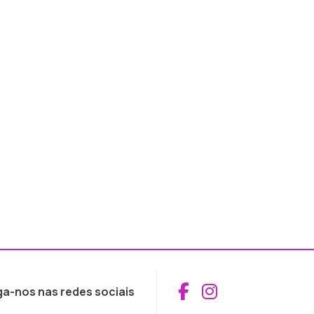
Aceder ao Fac
Aceder ao I
ga-nos nas redes sociais