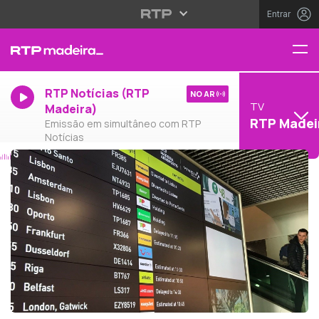
Entrar
RTP Notícias (RTP
NO AR
TV
Madeira)
RTP Madei
Emissão em simultâneo com RTP
Notícias