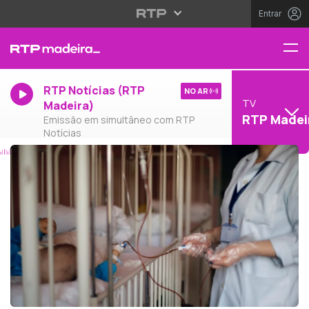
Entrar
RTP Notícias (RTP
NO AR
TV
Madeira)
RTP Madei
Emissão em simultâneo com RTP
Notícias