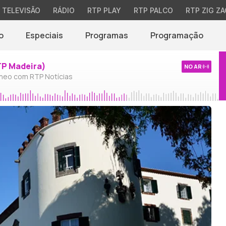
TELEVISÃO
RÁDIO
RTP PLAY
RTP PALCO
RTP ZIG ZA
o
Especiais
Programas
Programação
TP Madeira)
NO AR
neo com RTP Notícias