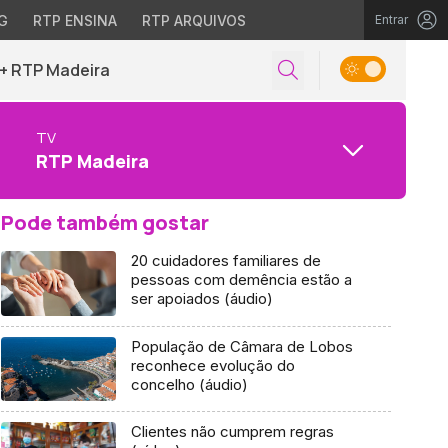
G
RTP ENSINA
RTP ARQUIVOS
Entrar
+ RTP Madeira
TV
RTP Madeira
Pode também gostar
20 cuidadores familiares de
pessoas com demência estão a
ser apoiados (áudio)
População de Câmara de Lobos
reconhece evolução do
concelho (áudio)
Clientes não cumprem regras