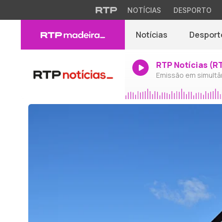
NOTÍCIAS
DESPORTO
Notícias
Desport
RTP Notícias (R
Emissão em simultâ