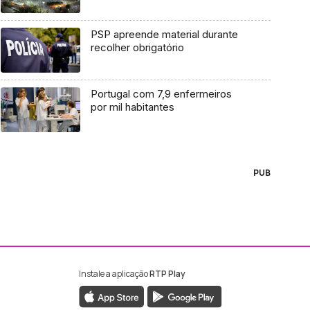
PSP apreende material durante
recolher obrigatório
Portugal com 7,9 enfermeiros
por mil habitantes
PUB
Instale a aplicação
RTP Play
ebook da RTP Madeira
nstagram da RTP Madeira