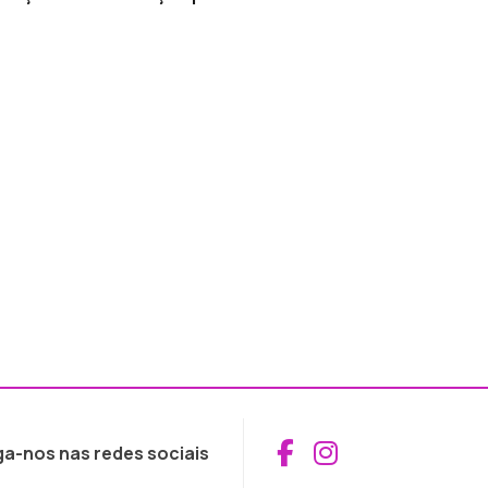
Aceder ao Fac
Aceder ao I
ga-nos nas redes sociais