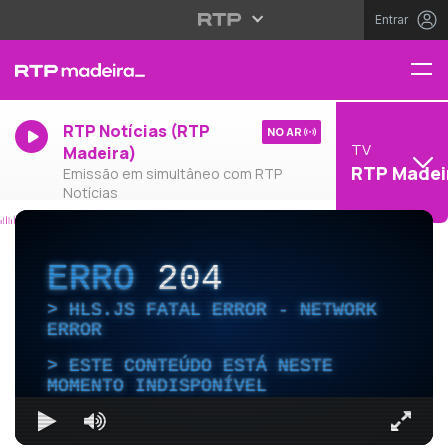
Entrar
RTP Notícias (RTP
NO AR
TV
Madeira)
RTP Madei
Emissão em simultâneo com RTP
Notícias
ERRO
204
HLS.JS FATAL ERROR - NETWORK
ERROR
ESTE CONTEÚDO ESTÁ NESTE
MOMENTO INDISPONÍVEL