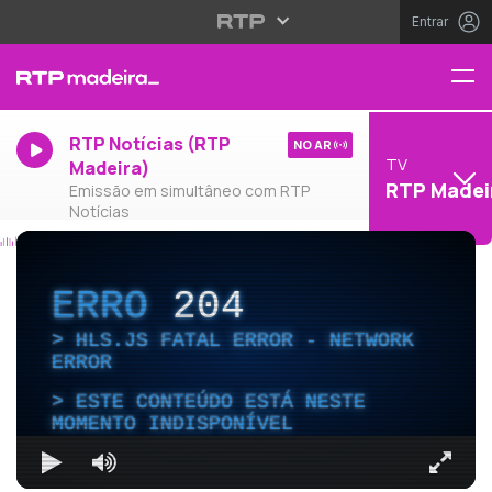
Entrar
RTP Notícias (RTP
NO AR
TV
Madeira)
RTP Madei
Emissão em simultâneo com RTP
Notícias
ERRO
204
HLS.JS FATAL ERROR - NETWORK
ERROR
ESTE CONTEÚDO ESTÁ NESTE
MOMENTO INDISPONÍVEL