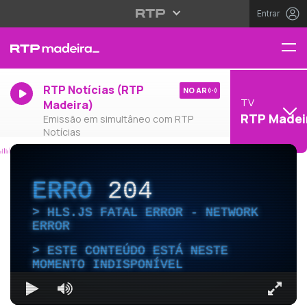
Entrar
RTP Notícias (RTP
NO AR
TV
Madeira)
RTP Madei
Emissão em simultâneo com RTP
Notícias
ERRO
204
HLS.JS FATAL ERROR - NETWORK
ERROR
ESTE CONTEÚDO ESTÁ NESTE
MOMENTO INDISPONÍVEL