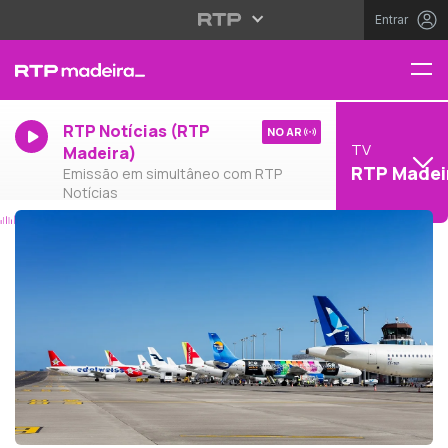
Entrar
RTP Notícias (RTP
NO AR
TV
Madeira)
RTP Madei
Emissão em simultâneo com RTP
Notícias