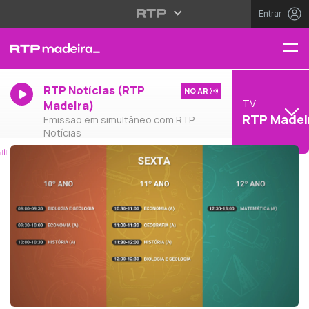
Entrar
RTP Notícias (RTP
NO AR
TV
Madeira)
RTP Madei
Emissão em simultâneo com RTP
Notícias