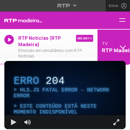
Entrar
RTP Notícias (RTP
NO AR
TV
Madeira)
RTP Madei
Emissão em simultâneo com RTP
Notícias
ERRO
204
HLS.JS FATAL ERROR - NETWORK
ERROR
ESTE CONTEÚDO ESTÁ NESTE
MOMENTO INDISPONÍVEL