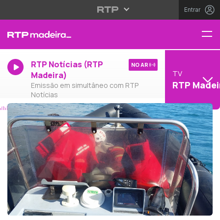
Entrar
RTP Notícias (RTP
NO AR
TV
Madeira)
RTP Madei
Emissão em simultâneo com RTP
Notícias