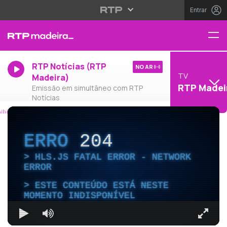
Entrar
RTP Notícias (RTP
NO AR
TV
Madeira)
RTP Madei
Emissão em simultâneo com RTP
Notícias
ERRO
204
HLS.JS FATAL ERROR - NETWORK
ERROR
ESTE CONTEÚDO ESTÁ NESTE
MOMENTO INDISPONÍVEL