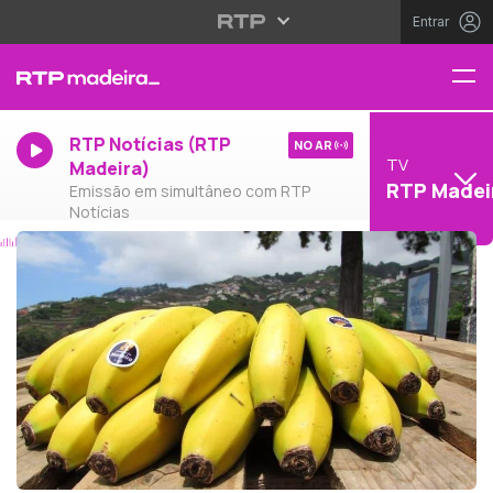
Entrar
RTP Notícias (RTP
NO AR
TV
Madeira)
RTP Madei
Emissão em simultâneo com RTP
Notícias