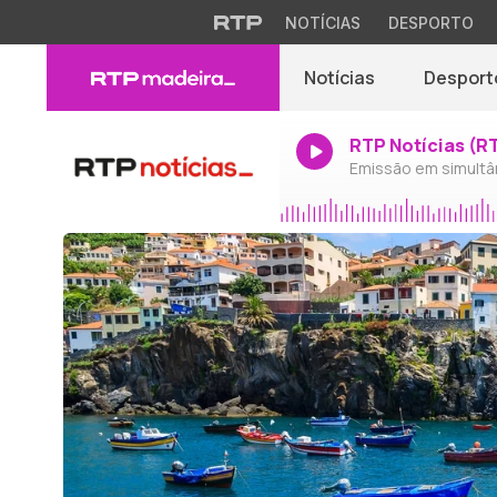
NOTÍCIAS
DESPORTO
Notícias
Desport
RTP Notícias (R
Emissão em simultâ