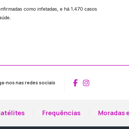
nfirmadas como infetadas, e há 1.470 casos
aúde.
Aceder ao Fac
Aceder ao I
ga-nos nas redes sociais
atélites
Frequências
Moradas e