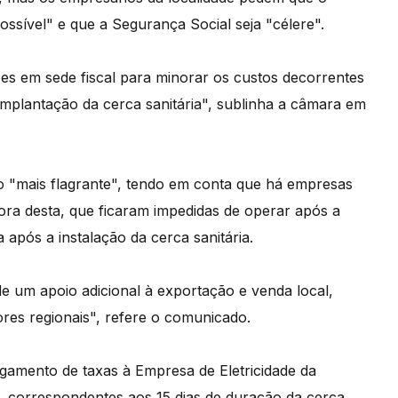
ssível" e que a Segurança Social seja "célere".
 em sede fiscal para minorar os custos decorrentes
implantação da cerca sanitária", sublinha a câmara em
 o "mais flagrante", tendo em conta que há empresas
ora desta, que ficaram impedidas de operar após a
 após a instalação da cerca sanitária.
e um apoio adicional à exportação e venda local,
ores regionais", refere o comunicado.
amento de taxas à Empresa de Eletricidade da
 correspondentes aos 15 dias de duração da cerca