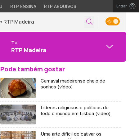
G
RTP ENSINA
RTP ARQUIVOS
Entrar
+ RTP Madeira
TV
RTP Madeira
Pode também gostar
Carnaval madeirense cheio de
sonhos (vídeo)
Líderes religiosos e políticos de
todo o mundo em Lisboa (vídeo)
Uma arte difícil de cativar os