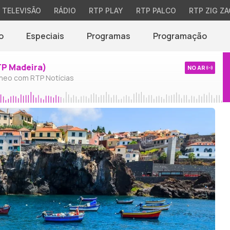
TELEVISÃO
RÁDIO
RTP PLAY
RTP PALCO
RTP ZIG ZA
o
Especiais
Programas
Programação
TP Madeira)
NO AR
neo com RTP Notícias