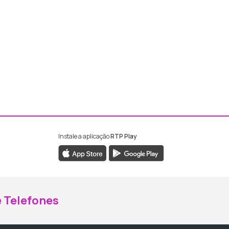
Instale a aplicação
RTP Play
ebook da RTP Madeira
nstagram da RTP Madeira
 Telefones