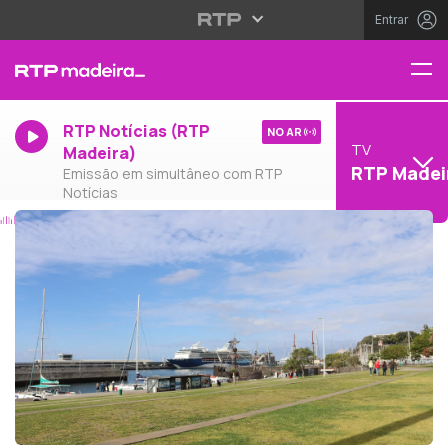
Entrar
RTP Notícias (RTP
NO AR
TV
Madeira)
RTP Madei
Emissão em simultâneo com RTP
Notícias