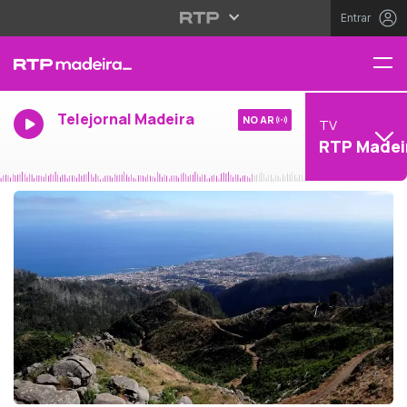
Entrar
Telejornal Madeira
NO AR
TV
RTP Madei