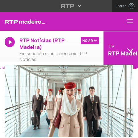
Entrar
RTP Notícias (RTP
NO AR
TV
Madeira)
RTP Madei
Emissão em simultâneo com RTP
Notícias